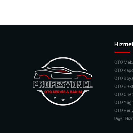
Hizmet
OTO Meka
OTO Kapo
OTO Boy
OTO Elekt
OTO Chec
OTO Yağ v
OTO Peri
Diğer Hiz