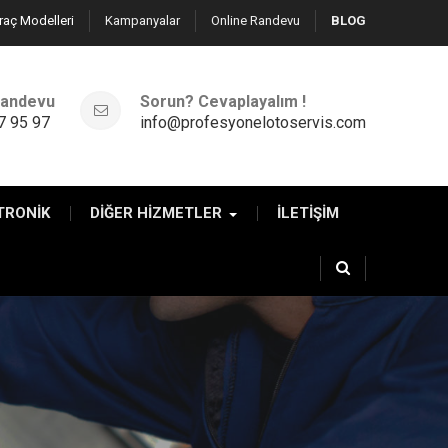
raç Modelleri
Kampanyalar
Online Randevu
BLOG
 Randevu
Sorun? Cevaplayalım !
7 95 97
info@profesyonelotoservis.com
TRONİK
DİĞER HİZMETLER
İLETİŞİM