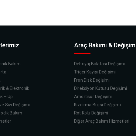
lerimiz
Araç Bakımı & Değişim
nik Bakım
Debriyaj Balatası Değişimi
rta
Triger Kayışı Değişimi
a
Fren Disk Değişimi
rik & Elektronik
Direksiyon Kutusu Değişimi
k – Up
Amortisör Değişimi
e Sıvı Değişimi
Kızdırma Bujisi Değişimi
yodik Bakım
Rot Kolu Değişimi
metler
Diğer Araç Bakım Hizmetleri