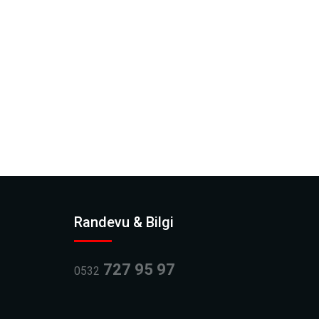
Randevu & Bilgi
727 95 97
0532