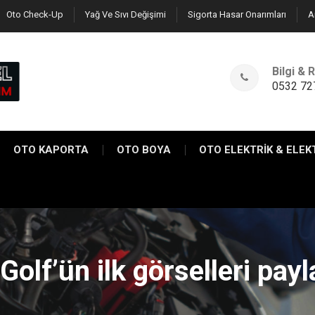
Oto Check-Up
Yağ Ve Sıvı Değişimi
Sigorta Hasar Onarımları
A
Bilgi &
0532 72
OTO KAPORTA
OTO BOYA
OTO ELEKTRİK & ELEK
Golf’ün ilk görselleri payl