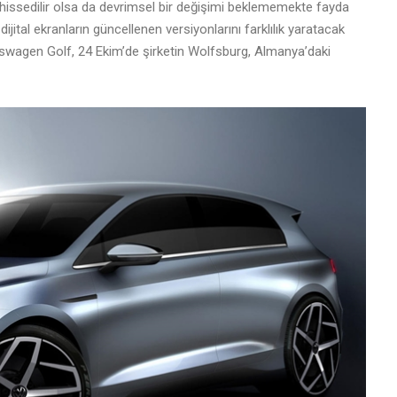
e hissedilir olsa da devrimsel bir değişimi beklememekte fayda
ijital ekranların güncellenen versiyonlarını farklılık yaratacak
olkswagen Golf, 24 Ekim’de şirketin Wolfsburg, Almanya’daki