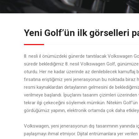
Yeni Golf’ün ilk görselleri p
8. nesli il önümüzdeki günerde tanıtılacak Volkswagen Golf,
süredir beklediğimiz 8. nesil Volkswagen Golf, günümüz
oturdu. Her ne kadar üzerinde az denilebilecek kamuflaj bar
fırsatına eriştiğimiz yeni jenerasyonun bu noktada biraz h
resmi kaynaklardan detaylarının gelmesini de beklediğimiz 
verilmeye başlandı. İpuçlarını tasarım çizimleri üzerind
tekrar ilgi çekeceğini söylemek mümkün. Nitekim Golf’ün 
gördüğümüz yapının, elektronik ortamda çok daha etkileyi
Volkswagen, yeni jenerasyonun dış tasarımının yanında iç
paylaşmayı ihmal etmiyor. Dijital entrümanlara yer verile