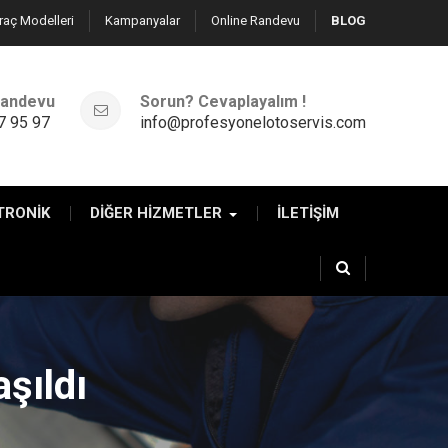
raç Modelleri
Kampanyalar
Online Randevu
BLOG
 Randevu
Sorun? Cevaplayalım !
7 95 97
info@profesyonelotoservis.com
TRONİK
DİĞER HİZMETLER
İLETİŞİM
aşıldı