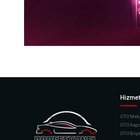
Hizmet
OTO Meka
OTO Kapo
OTO Boy